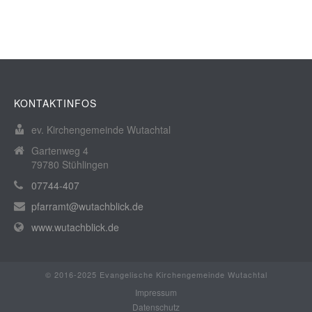
KONTAKTINFOS
ev. Kirchengemeinde Wutachtal
Gartenweg 4
79780 Stühlingen
07744-407
pfarramt@wutachblick.de
www.wutachblick.de
© 2016-2025 Evangelische Kirchengemeinde Wutachtal
Impressum
Datenschutz