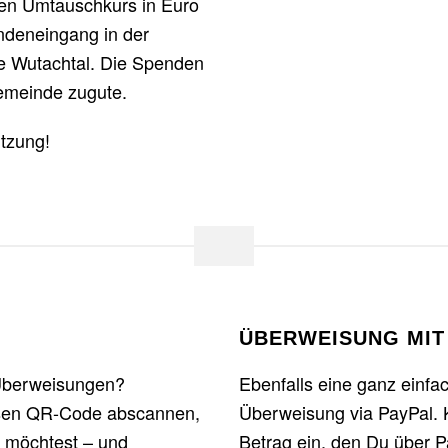
en Umtauschkurs in Euro
ndeneingang in der
e Wutachtal. Die Spenden
emeinde zugute.
ützung!
ÜBERWEISUNG MIT
-Überweisungen?
Ebenfalls eine ganz einfac
esen QR-Code abscannen,
Überweisung via PayPal. K
 möchtest – und
Betrag ein, den Du über 