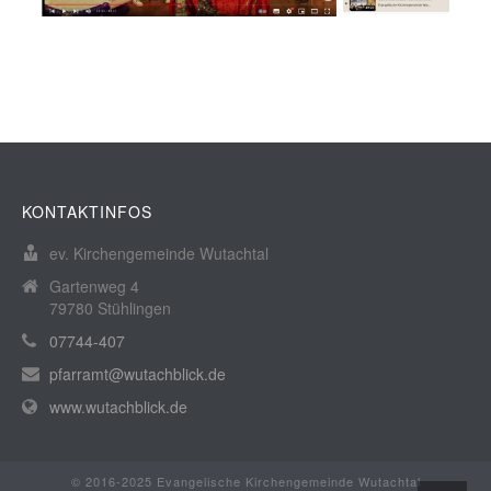
KONTAKTINFOS
ev. Kirchengemeinde Wutachtal
Gartenweg 4
79780 Stühlingen
07744-407
pfarramt@wutachblick.de
www.wutachblick.de
© 2016-2025 Evangelische Kirchengemeinde Wutachtal