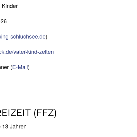
e Kinder
026
ing-schluchsee.de
)
k.de/vater-kind-zelten
ner (
E-Mail
)
IZEIT (FFZ)
b 13 Jahren