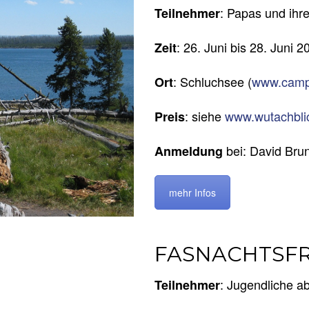
: Papas und ihr
Teilnehmer
: 26. Juni bis 28. Juni 2
Zeit
: Schluchsee (
www.camp
Ort
: siehe
www.wutachblic
Preis
bei: David Brun
Anmeldung
mehr Infos
FASNACHTSFRE
: Jugendliche a
Teilnehmer