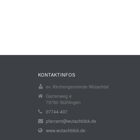
KONTAKTINFOS
ev. Kirchengemeinde Wutachtal
Gartenweg 4
79780 Stühlingen
07744-407
pfarramt@wutachblick.de
www.wutachblick.de