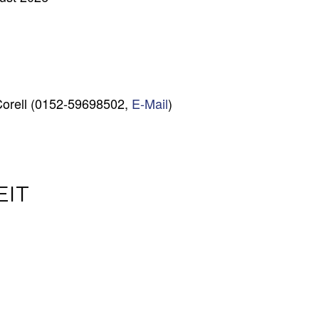
Corell (0152-59698502,
E-Mail
)
EIT