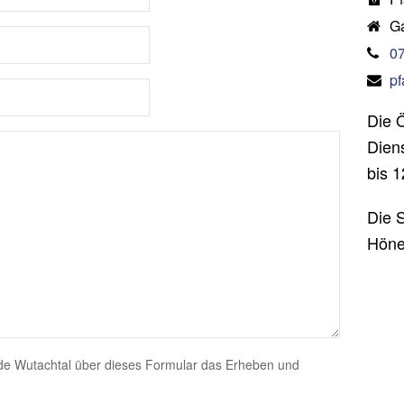
Ga
0
pf
Die 
Diens
bis 1
Die 
Höne
de Wutachtal über dieses Formular das Erheben und