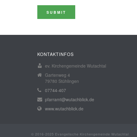
SUBMIT
KONTAKTINFOS
ev. Kirchengemeinde Wutachtal
Gartenweg 4
79780 Stühlingen
07744-407
pfarramt@wutachblick.de
www.wutachblick.de
© 2016-2025 Evangelische Kirchengemeinde Wutachtal