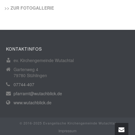
>> ZUR FOTOGALLERIE
KONTAKTINFOS
ev. Kirchengemeinde Wutachtal
Gartenweg 4
79780 Stühlingen
07744-407
pfarramt@wutachblick.de
www.wutachblick.de
© 2016-2025 Evangelische Kirchengemeinde Wutachtal
Impressum