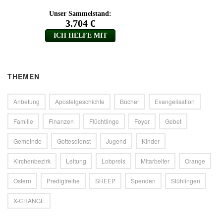
THEMEN
Anbetung
Apostelgeschichte
Bücher
Evangelisation
Familie
Finanzen
Flüchtlinge
Foyer
Gebet
Gemeinde
Gottesdienst
Jugend
Kinder
Kirchenbezirk
Leitung
Lobpreis
Mitarbeiter
Orange
Ostern
Predigtreihe
SHEEP
Spenden
Stühlingen
X-CHANGE