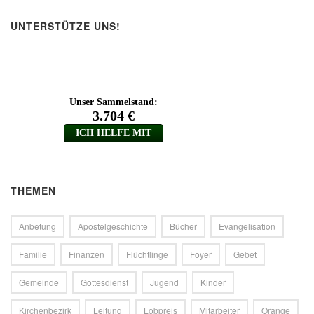
UNTERSTÜTZE UNS!
THEMEN
Anbetung
Apostelgeschichte
Bücher
Evangelisation
Familie
Finanzen
Flüchtlinge
Foyer
Gebet
Gemeinde
Gottesdienst
Jugend
Kinder
Kirchenbezirk
Leitung
Lobpreis
Mitarbeiter
Orange