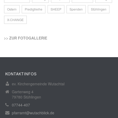
Ostern
Predigtreihe
SHEEP
Spenden
Stühlingen
X-CHANGE
>> ZUR FOTOGALLERIE
KONTAKTINFOS
ev. Kirchengemeinde Wutachtal
Gartenweg 4
79780 Stühlingen
07744-407
pfarramt@wutachblick.de