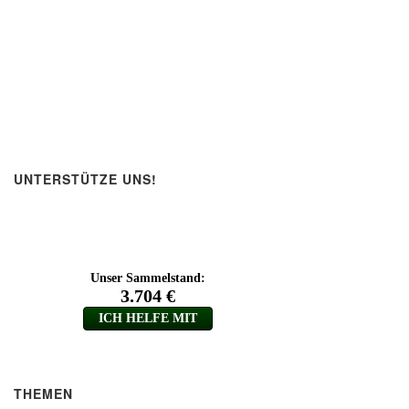
UNTERSTÜTZE UNS!
THEMEN