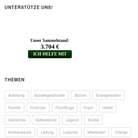
UNTERSTÜTZE UNS!
THEMEN
Anbetung
Apostelgeschichte
Bücher
Evangelisation
Familie
Finanzen
Flüchtlinge
Foyer
Gebet
Gemeinde
Gottesdienst
Jugend
Kinder
Kirchenbezirk
Leitung
Lobpreis
Mitarbeiter
Orange