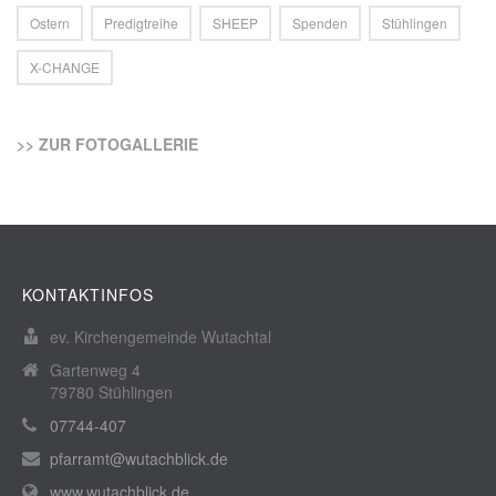
Ostern
Predigtreihe
SHEEP
Spenden
Stühlingen
X-CHANGE
>> ZUR FOTOGALLERIE
KONTAKTINFOS
ev. Kirchengemeinde Wutachtal
Gartenweg 4
79780 Stühlingen
07744-407
pfarramt@wutachblick.de
www.wutachblick.de