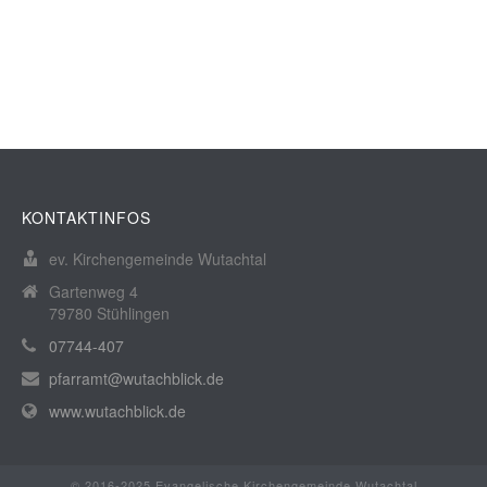
KONTAKTINFOS
ev. Kirchengemeinde Wutachtal
Gartenweg 4
79780 Stühlingen
07744-407
pfarramt@wutachblick.de
www.wutachblick.de
© 2016-2025 Evangelische Kirchengemeinde Wutachtal