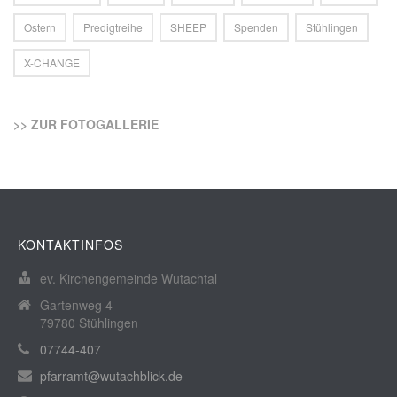
Ostern
Predigtreihe
SHEEP
Spenden
Stühlingen
X-CHANGE
>> ZUR FOTOGALLERIE
KONTAKTINFOS
ev. Kirchengemeinde Wutachtal
Gartenweg 4
79780 Stühlingen
07744-407
pfarramt@wutachblick.de