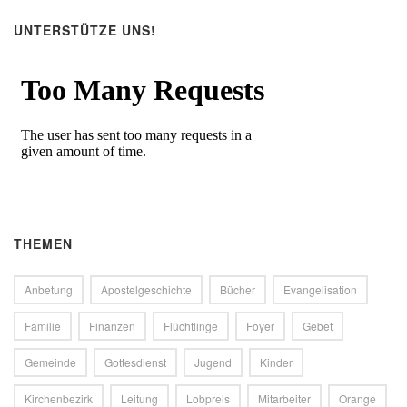
UNTERSTÜTZE UNS!
THEMEN
Anbetung
Apostelgeschichte
Bücher
Evangelisation
Familie
Finanzen
Flüchtlinge
Foyer
Gebet
Gemeinde
Gottesdienst
Jugend
Kinder
Kirchenbezirk
Leitung
Lobpreis
Mitarbeiter
Orange