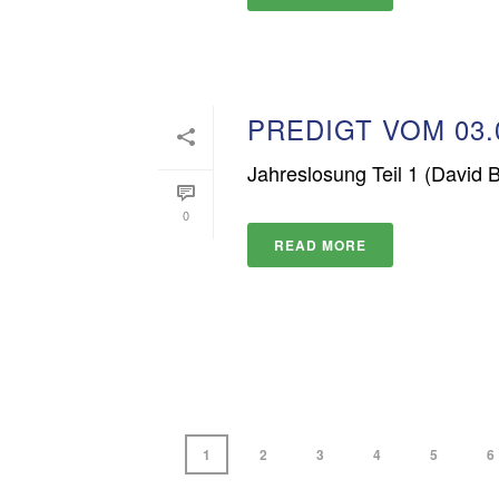
PREDIGT VOM 03.
Jahreslosung Teil 1 (David 
0
READ MORE
1
2
3
4
5
6