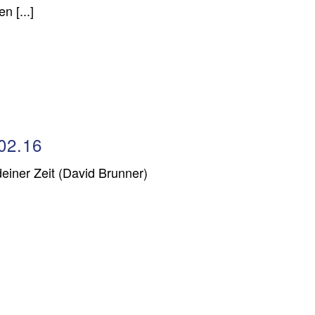
n [...]
02.16
deiner Zeit (David Brunner)