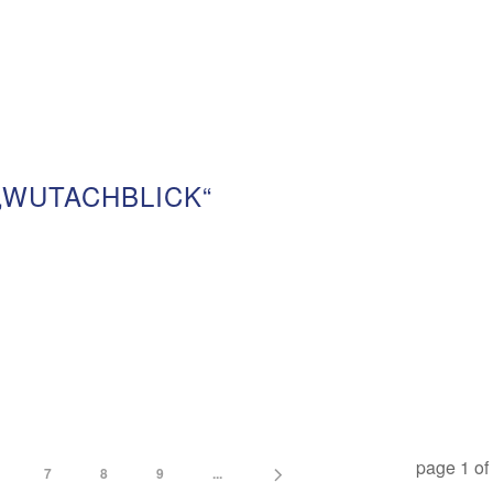
„WUTACHBLICK“
page
1
o
7
8
9
...