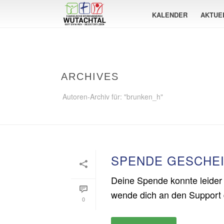
KALENDER
AKTUE
ARCHIVES
Autoren-Archiv für: "brunken_h"
SPENDE GESCHE
Deine Spende konnte leider 
wende dich an den Support 
0