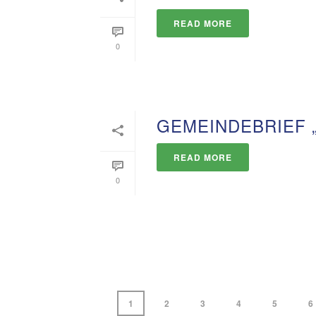
READ MORE
0
GEMEINDEBRIEF 
READ MORE
0
1
2
3
4
5
6