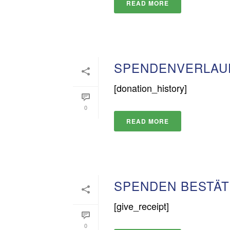
READ MORE
SPENDENVERLAU
[donation_history]
0
READ MORE
SPENDEN BESTÄ
[give_receipt]
0