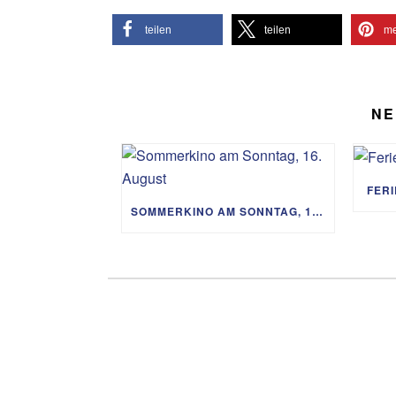
teilen
teilen
me
NE
FER
SOMMERKINO AM SONNTAG, 16. AUGUST