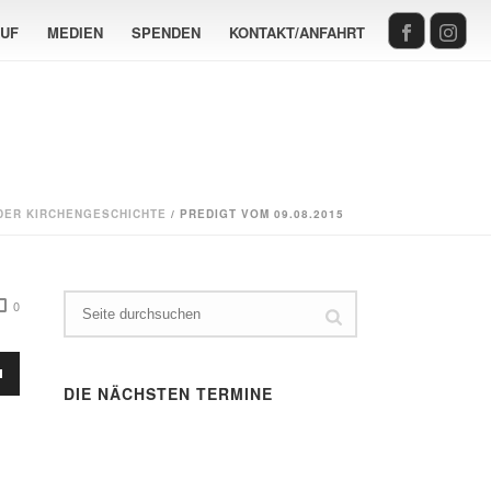
AUF
MEDIEN
SPENDEN
KONTAKT/ANFAHRT
 DER KIRCHENGESCHICHTE
/ PREDIGT VOM 09.08.2015
0
sten
DIE NÄCHSTEN TERMINE
Runter
en,