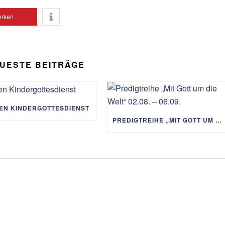
Lautst
rken
zu
regeln
UESTE BEITRÄGE
IEN KINDERGOTTESDIENST
PREDIGTREIHE „MIT GOTT UM DIE WELT“ 02.08. – 06.09.