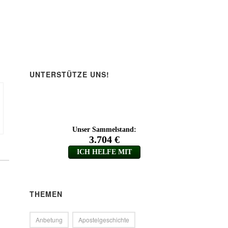
ärke
.
UNTERSTÜTZE UNS!
THEMEN
Anbetung
Apostelgeschichte