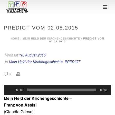
PREDIGT VOM 02.08.2015
HOME
/
MEIN HELD DER KIRCHENGESCHICHTE
/ PREDIGT VOM
02.08.2015
Verfasst
16. August 2015
In
Mein Held der Kirchengeschichte
,
PREDIGT
0
Audio-
00:00
00:00
Player
Mein Held der Kirchengeschichte –
Franz von Assisi
(Claudia Gliese)