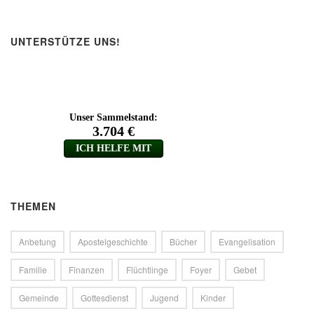
UNTERSTÜTZE UNS!
THEMEN
Anbetung
Apostelgeschichte
Bücher
Evangelisation
Familie
Finanzen
Flüchtlinge
Foyer
Gebet
Gemeinde
Gottesdienst
Jugend
Kinder