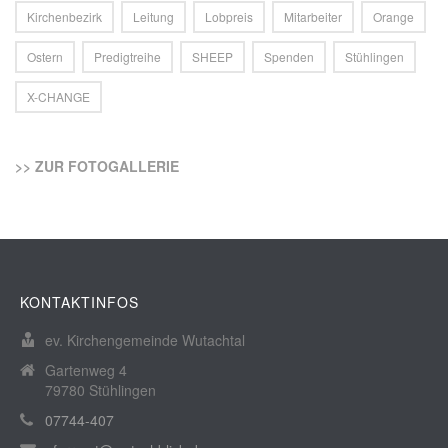
Kirchenbezirk
Leitung
Lobpreis
Mitarbeiter
Orange
Ostern
Predigtreihe
SHEEP
Spenden
Stühlingen
X-CHANGE
>> ZUR FOTOGALLERIE
KONTAKTINFOS
ev. Kirchengemeinde Wutachtal
Gartenweg 4
79780 Stühlingen
07744-407