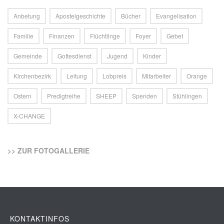
Anbetung
Apostelgeschichte
Bücher
Evangelisation
Familie
Finanzen
Flüchtlinge
Foyer
Gebet
Gemeinde
Gottesdienst
Jugend
Kinder
Kirchenbezirk
Leitung
Lobpreis
Mitarbeiter
Orange
Ostern
Predigtreihe
SHEEP
Spenden
Stühlingen
X-CHANGE
>> ZUR FOTOGALLERIE
KONTAKTINFOS