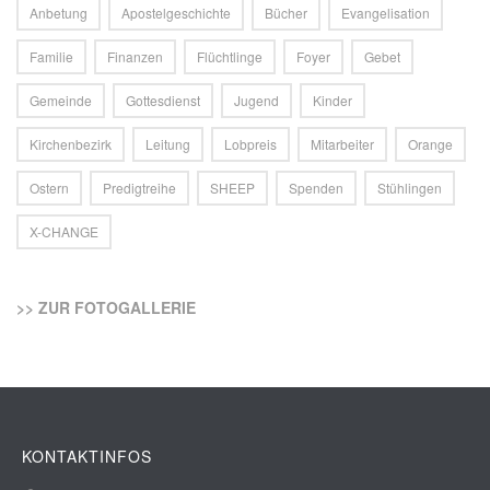
Anbetung
Apostelgeschichte
Bücher
Evangelisation
Familie
Finanzen
Flüchtlinge
Foyer
Gebet
Gemeinde
Gottesdienst
Jugend
Kinder
Kirchenbezirk
Leitung
Lobpreis
Mitarbeiter
Orange
Ostern
Predigtreihe
SHEEP
Spenden
Stühlingen
X-CHANGE
>> ZUR FOTOGALLERIE
KONTAKTINFOS