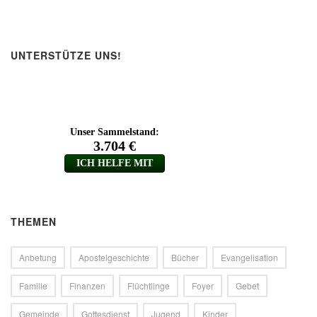
UNTERSTÜTZE UNS!
THEMEN
Anbetung
Apostelgeschichte
Bücher
Evangelisation
Familie
Finanzen
Flüchtlinge
Foyer
Gebet
Gemeinde
Gottesdienst
Jugend
Kinder