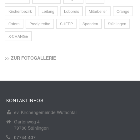
Kirchenbezirk
Leitung
Lobpreis
Mitarbeiter
Orange
Ostern
Predigtreihe
SHEEP
Spenden
Stühlingen
X-CHANGE
>> ZUR FOTOGALLERIE
KONTAKTINFOS
ev. Kirchengemeinde Wutachtal
Gartenweg 4
79780 Stühlingen
07744-407