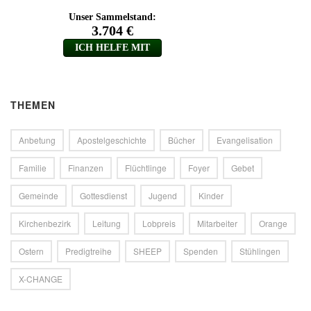
THEMEN
Anbetung
Apostelgeschichte
Bücher
Evangelisation
Familie
Finanzen
Flüchtlinge
Foyer
Gebet
Gemeinde
Gottesdienst
Jugend
Kinder
Kirchenbezirk
Leitung
Lobpreis
Mitarbeiter
Orange
Ostern
Predigtreihe
SHEEP
Spenden
Stühlingen
X-CHANGE