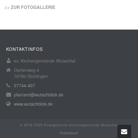
>> ZUR FOTOGALLERIE
KONTAKTINFOS
ev. Kirchengemeinde Wutachtal
Gartenweg 4
79780 Stühlingen
07744-407
pfarramt@wutachblick.de
www.wutachblick.de
© 2016-2025 Evangelische Kirchengemeinde Wutachtal
Impressum