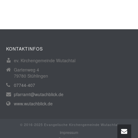
KONTAKTINFOS
ev. Kirchengemeinde Wutachtal
Gartenweg 4
79780 Stühlingen
07744-407
pfarramt@wutachblick.de
www.wutachblick.de
© 2016-2025 Evangelische Kirchengemeinde Wutachtal
Impressum