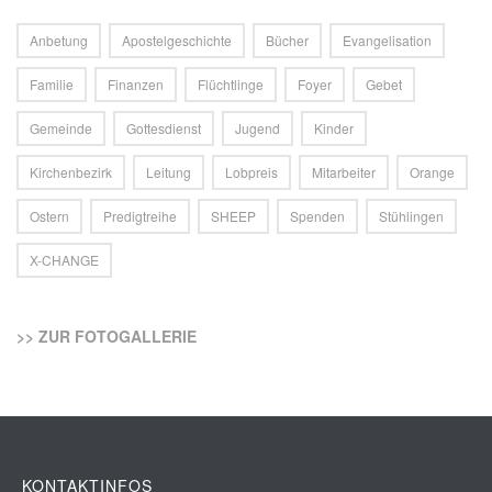
Anbetung
Apostelgeschichte
Bücher
Evangelisation
Familie
Finanzen
Flüchtlinge
Foyer
Gebet
Gemeinde
Gottesdienst
Jugend
Kinder
Kirchenbezirk
Leitung
Lobpreis
Mitarbeiter
Orange
Ostern
Predigtreihe
SHEEP
Spenden
Stühlingen
X-CHANGE
>> ZUR FOTOGALLERIE
KONTAKTINFOS