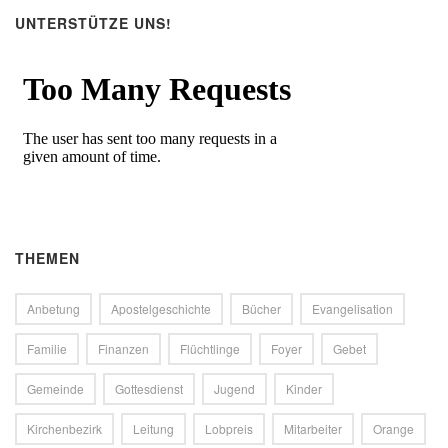
UNTERSTÜTZE UNS!
THEMEN
Anbetung
Apostelgeschichte
Bücher
Evangelisation
Familie
Finanzen
Flüchtlinge
Foyer
Gebet
Gemeinde
Gottesdienst
Jugend
Kinder
Kirchenbezirk
Leitung
Lobpreis
Mitarbeiter
Orange