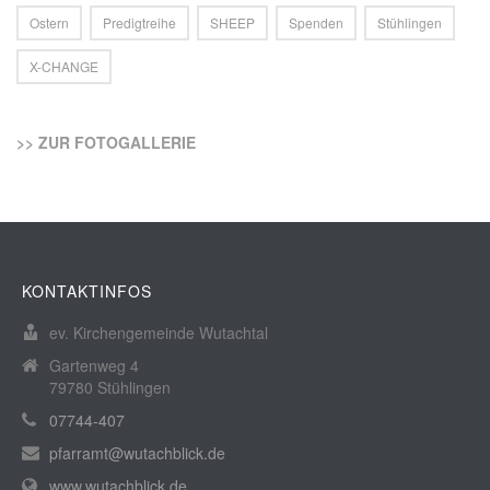
Ostern
Predigtreihe
SHEEP
Spenden
Stühlingen
X-CHANGE
>> ZUR FOTOGALLERIE
KONTAKTINFOS
ev. Kirchengemeinde Wutachtal
Gartenweg 4
79780 Stühlingen
07744-407
pfarramt@wutachblick.de
www.wutachblick.de