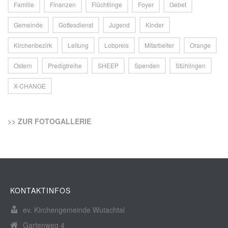
Familie
Finanzen
Flüchtlinge
Foyer
Gebet
Gemeinde
Gottesdienst
Jugend
Kinder
Kirchenbezirk
Leitung
Lobpreis
Mitarbeiter
Orange
Ostern
Predigtreihe
SHEEP
Spenden
Stühlingen
X-CHANGE
>> ZUR FOTOGALLERIE
KONTAKTINFOS
ev. Kirchengemeinde Wutachtal
Gartenweg 4