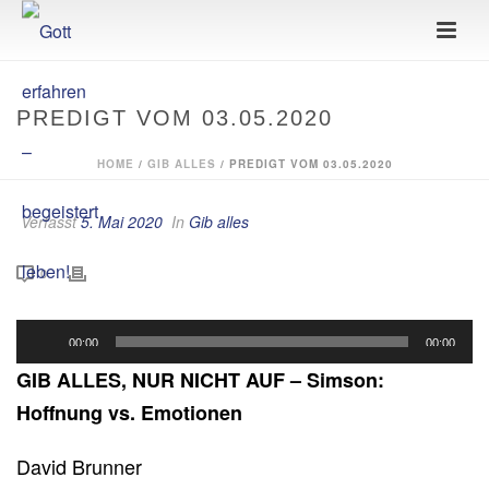
PREDIGT VOM 03.05.2020
HOME
/
GIB ALLES
/ PREDIGT VOM 03.05.2020
Verfasst
5. Mai 2020
In
Gib alles
0
Audio-
00:00
00:00
Player
GIB ALLES, NUR NICHT AUF –
Simson:
Hoffnung vs. Emotionen
David Brunner