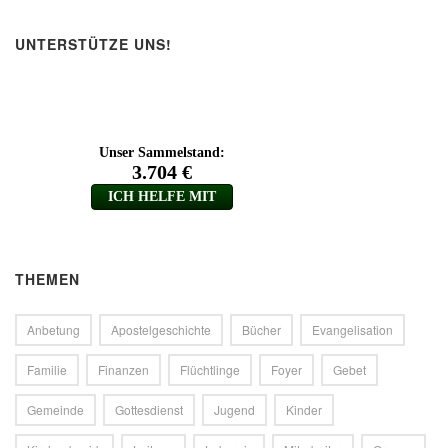
UNTERSTÜTZE UNS!
THEMEN
Anbetung
Apostelgeschichte
Bücher
Evangelisation
Familie
Finanzen
Flüchtlinge
Foyer
Gebet
Gemeinde
Gottesdienst
Jugend
Kinder