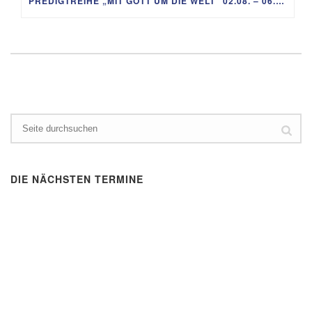
PREDIGTREIHE „MIT GOTT UM DIE WELT“ 02.08. – 06.09.
DIE NÄCHSTEN TERMINE