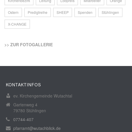
Kirchenbezirk
Leitung
Lobpreis
Mitarbeiter
Orange
Ostern
Predigtreihe
SHEEP
Spenden
Stühlingen
X-CHANGE
>> ZUR FOTOGALLERIE
KONTAKTINFOS
ev. Kirchengemeinde Wutachtal
Gartenweg 4
79780 Stühlingen
07744-407
pfarramt@wutachblick.de