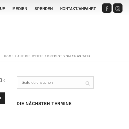
AUF
MEDIEN
SPENDEN
KONTAKT/ANFAHRT
HOME
/
AUF DIE WERTE
/ PREDIGT VOM 26.05.2019
0
sten
DIE NÄCHSTEN TERMINE
Runter
en,