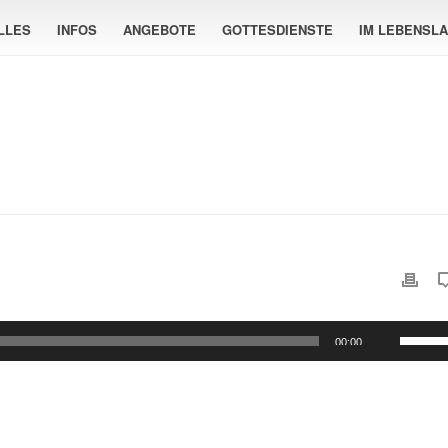
LLES
INFOS
ANGEBOTE
GOTTESDIENSTE
IM LEBENSL
Pfeilta
00:00
Hoch/
benutz
um
die