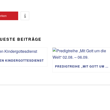
Lautst
zu
rken
regeln
UESTE BEITRÄGE
IEN KINDERGOTTESDIENST
PREDIGTREIHE „MIT GOTT UM DIE WELT“ 02.08. – 06.09.