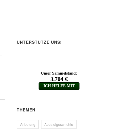
ärke
.
UNTERSTÜTZE UNS!
THEMEN
Anbetung
Apostelgeschichte