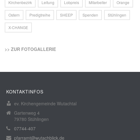
Kirchenbezirk
Leitung
Lobpreis
Mitarbeiter
Orange
Ostern
Predigtreihe
SHEEP
Spenden
Stühlingen
X-CHANGE
>> ZUR FOTOGALLERIE
KONTAKTINFOS
ev. Kirchengemeinde Wutachtal
Gartenweg 4
79780 Stühlingen
07744-407
pfarramt@wutachblick.de