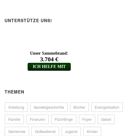
UNTERSTÜTZE UNS!
THEMEN
Anbetung
Apostelgeschichte
Bücher
Evangelisation
Familie
Finanzen
Flüchtlinge
Foyer
Gebet
Gemeinde
Gottesdienst
Jugend
Kinder