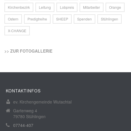
Kirchenbezirk
Leitung
Lobpreis
Mitarbeiter
Orange
Ostern
Predigtreihe
SHEEP
Spenden
Stühlingen
X-CHANGE
>> ZUR FOTOGALLERIE
KONTAKTINFOS
ev. Kirchengemeinde Wutachtal
Gartenweg 4
79780 Stühlingen
07744-407