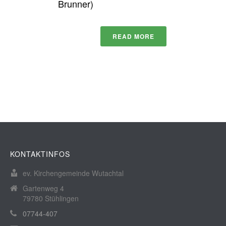
Brunner)
READ MORE
KONTAKTINFOS
ev. Kirchengemeinde Wutachtal
Gartenweg 4
79780 Stühlingen
07744-407