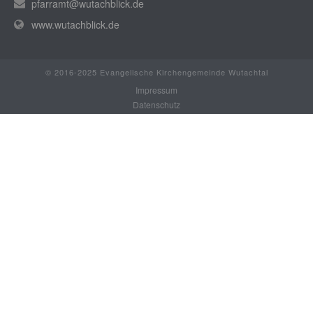
pfarramt@wutachblick.de
www.wutachblick.de
© 2016-2025 Evangelische Kirchengemeinde Wutachtal
Impressum
Datenschutz