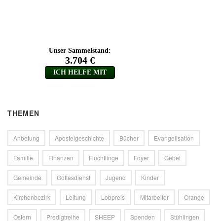
THEMEN
Anbetung
Apostelgeschichte
Bücher
Evangelisation
Familie
Finanzen
Flüchtlinge
Foyer
Gebet
Gemeinde
Gottesdienst
Jugend
Kinder
Kirchenbezirk
Leitung
Lobpreis
Mitarbeiter
Orange
Ostern
Predigtreihe
SHEEP
Spenden
Stühlingen