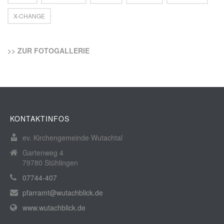
X-CHANGE
>> ZUR FOTOGALLERIE
KONTAKTINFOS
ev. Kirchengemeinde Wutachtal
Gartenweg 4
79780 Stühlingen
07744-407
pfarramt@wutachblick.de
www.wutachblick.de