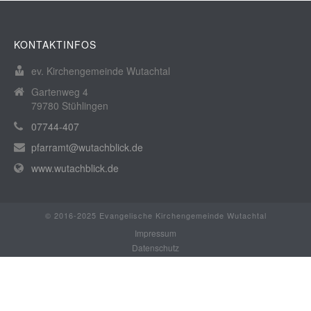
KONTAKTINFOS
ev. Kirchengemeinde Wutachtal
Gartenweg 4
79780 Stühlingen
07744-407
pfarramt@wutachblick.de
www.wutachblick.de
© 2016-2025 Evangelische Kirchengemeinde Wutachtal
Impressum
Datenschutz