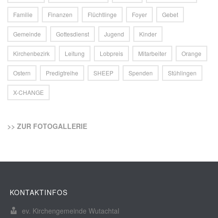
Familie
Finanzen
Flüchtlinge
Foyer
Gebet
Gemeinde
Gottesdienst
Jugend
Kinder
Kirchenbezirk
Leitung
Lobpreis
Mitarbeiter
Orange
Ostern
Predigtreihe
SHEEP
Spenden
Stühlingen
X-CHANGE
>> ZUR FOTOGALLERIE
KONTAKTINFOS
ev. Kirchengemeinde Wutachtal