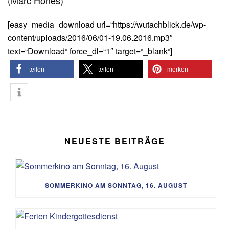
(Marc Hönes)
[easy_media_download url=“https://wutachblick.de/wp-
content/uploads/2016/06/01-19.06.2016.mp3″
text=“Download“ force_dl=“1″ target=“_blank“]
teilen
teilen
merken
NEUESTE BEITRÄGE
SOMMERKINO AM SONNTAG, 16. AUGUST