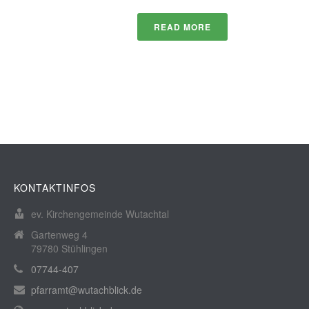
READ MORE
KONTAKTINFOS
ev. Kirchengemeinde Wutachtal
Gartenweg 4
79780 Stühlingen
07744-407
pfarramt@wutachblick.de