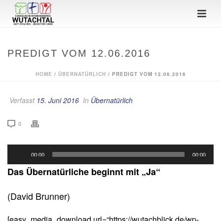
PREDIGT VOM 12.06.2016
HOME
/
ÜBERNATÜRLICH
/ PREDIGT VOM 12.06.2016
Verfasst
15. Juni 2016
In
Übernatürlich
0
Audio-
00:00
00:00
Player
Das Übernatürliche beginnt mit „Ja“
(David Brunner)
[easy_media_download url=“https://wutachblick.de/wp-