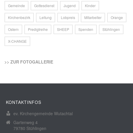
Gemeinde
Gottesdienst
Jugend
Kinder
Kirchenbezirk
Leitung
Lobpreis
Mitarbeiter
Orange
Ostern
Predigtreihe
SHEEP
Spenden
Stühlingen
X-CHANGE
>> ZUR FOTOGALLERIE
KONTAKTINFOS
ev. Kirchengemeinde Wutachtal
Gartenweg 4
79780 Stühlingen