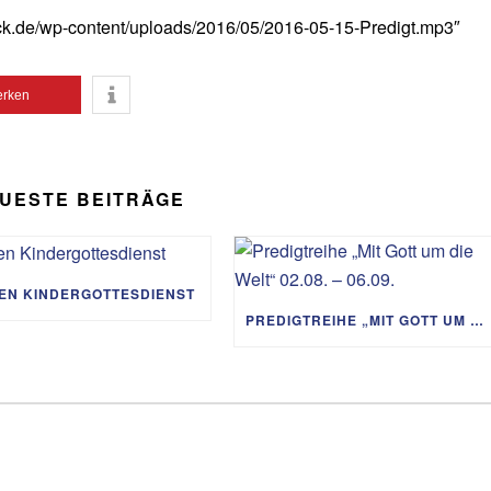
Lautst
ck.de/wp-content/uploads/2016/05/2016-05-15-Predigt.mp3″
zu
regeln
rken
UESTE BEITRÄGE
IEN KINDERGOTTESDIENST
PREDIGTREIHE „MIT GOTT UM DIE WELT“ 02.08. – 06.09.