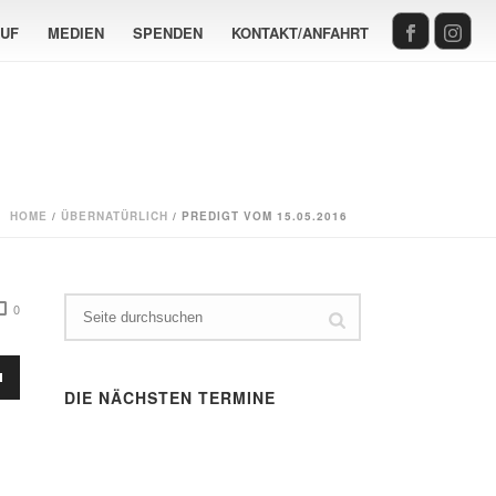
AUF
MEDIEN
SPENDEN
KONTAKT/ANFAHRT
HOME
/
ÜBERNATÜRLICH
/ PREDIGT VOM 15.05.2016
0
sten
DIE NÄCHSTEN TERMINE
Runter
en,