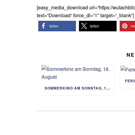
[easy_media_download url=“https://wutachbli
text=“Download“ force_dl=“1″ target=“_blank“]
teilen
teilen
me
NE
FER
SOMMERKINO AM SONNTAG, 16. AUGUST