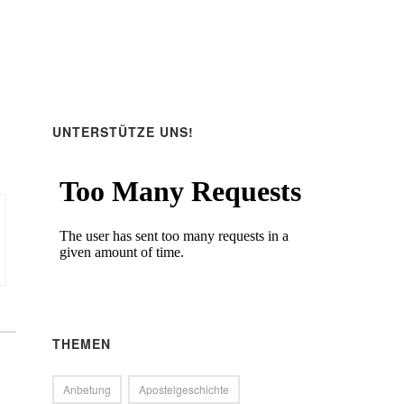
ärke
.
UNTERSTÜTZE UNS!
THEMEN
Anbetung
Apostelgeschichte