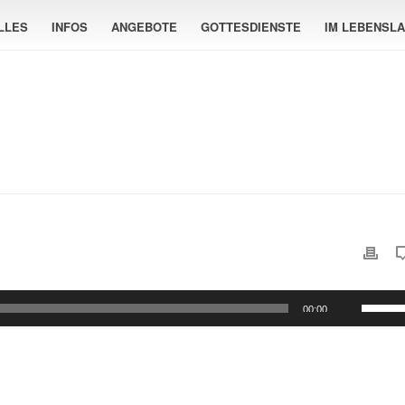
LLES
INFOS
ANGEBOTE
GOTTESDIENSTE
IM LEBENSL
Pfeilta
00:00
Hoch/
benutz
um
die