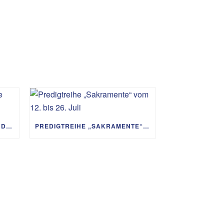
PREDIGTREIHE „MIT GOTT UM DIE WELT“ 02.08. – 06.09.
PREDIGTREIHE „SAKRAMENTE“ VOM 12. BIS 26. JULI