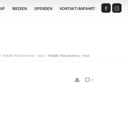
AUF
MEDIEN
SPENDEN
KONTAKT/ANFAHRT
/
THANK-YOU-806978_1920
/ THANK-YOU-806978_1920
0