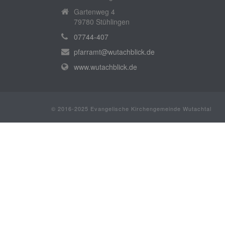
Gartenweg 4
79780 Stühlingen
07744-407
pfarramt@wutachblick.de
www.wutachblick.de
© 2016-2025 Evangelische Kirchengemeinde Wutachtal