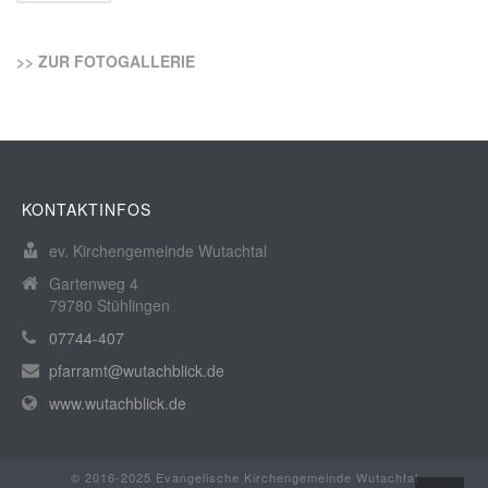
>> ZUR FOTOGALLERIE
KONTAKTINFOS
ev. Kirchengemeinde Wutachtal
Gartenweg 4
79780 Stühlingen
07744-407
pfarramt@wutachblick.de
www.wutachblick.de
© 2016-2025 Evangelische Kirchengemeinde Wutachtal