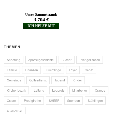
THEMEN
Anbetung
Apostelgeschichte
Bücher
Evangelisation
Familie
Finanzen
Flüchtlinge
Foyer
Gebet
Gemeinde
Gottesdienst
Jugend
Kinder
Kirchenbezirk
Leitung
Lobpreis
Mitarbeiter
Orange
Ostern
Predigtreihe
SHEEP
Spenden
Stühlingen
X-CHANGE