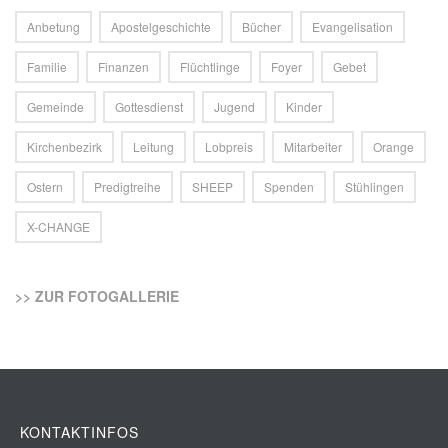
Anbetung
Apostelgeschichte
Bücher
Evangelisation
Familie
Finanzen
Flüchtlinge
Foyer
Gebet
Gemeinde
Gottesdienst
Jugend
Kinder
Kirchenbezirk
Leitung
Lobpreis
Mitarbeiter
Orange
Ostern
Predigtreihe
SHEEP
Spenden
Stühlingen
X-CHANGE
>> ZUR FOTOGALLERIE
KONTAKTINFOS