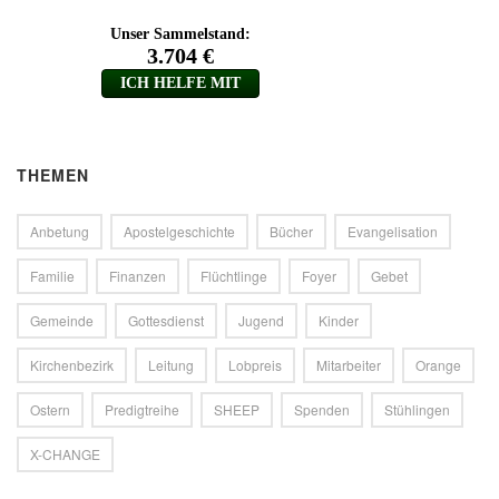
THEMEN
Anbetung
Apostelgeschichte
Bücher
Evangelisation
Familie
Finanzen
Flüchtlinge
Foyer
Gebet
Gemeinde
Gottesdienst
Jugend
Kinder
Kirchenbezirk
Leitung
Lobpreis
Mitarbeiter
Orange
Ostern
Predigtreihe
SHEEP
Spenden
Stühlingen
X-CHANGE