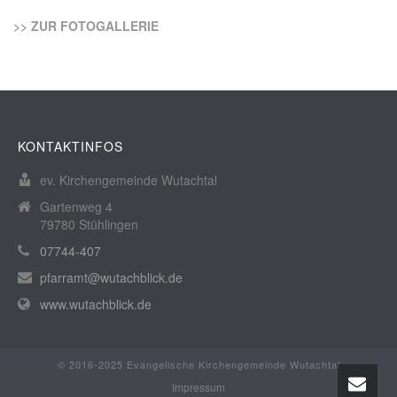
>> ZUR FOTOGALLERIE
KONTAKTINFOS
ev. Kirchengemeinde Wutachtal
Gartenweg 4
79780 Stühlingen
07744-407
pfarramt@wutachblick.de
www.wutachblick.de
© 2016-2025 Evangelische Kirchengemeinde Wutachtal
Impressum