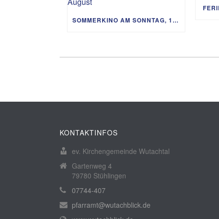
FER
SOMMERKINO AM SONNTAG, 16. AUGUST
KONTAKTINFOS
ev. Kirchengemeinde Wutachtal
Gartenweg 4
79780 Stühlingen
07744-407
pfarramt@wutachblick.de