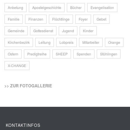
Anbetung
Apostelgeschichte
Bücher
Evangelisation
Familie
Finanzen
Flüchtlinge
Foyer
Gebet
Gemeinde
Gottesdienst
Jugend
Kinder
Kirchenbezirk
Leitung
Lobpreis
Mitarbeiter
Orange
Ostern
Predigtreihe
SHEEP
Spenden
Stühlingen
X-CHANGE
>> ZUR FOTOGALLERIE
KONTAKTINFOS