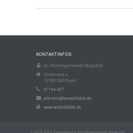
KONTAKTINFOS
ev. Kirchengemeinde Wutachtal
Gartenweg 4
79780 Stühlingen
07744-407
pfarramt@wutachblick.de
www.wutachblick.de
© 2016-2025 Evangelische Kirchengemeinde Wutachtal