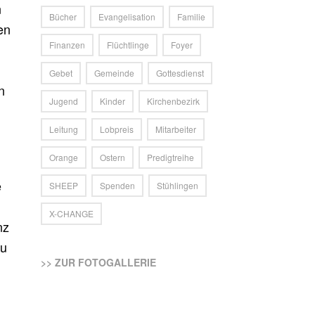
n
Bücher
Evangelisation
Familie
en
Finanzen
Flüchtlinge
Foyer
Gebet
Gemeinde
Gottesdienst
n
Jugend
Kinder
Kirchenbezirk
Leitung
Lobpreis
Mitarbeiter
Orange
Ostern
Predigtreihe
e
SHEEP
Spenden
Stühlingen
X-CHANGE
nz
du
>> ZUR FOTOGALLERIE