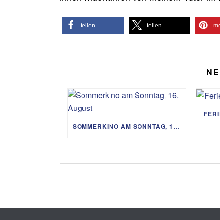
teilen
teilen
me
NE
FER
SOMMERKINO AM SONNTAG, 16. AUGUST