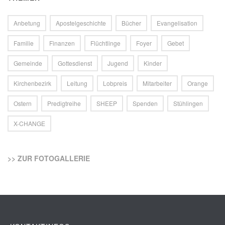
Anbetung
Apostelgeschichte
Bücher
Evangelisation
Familie
Finanzen
Flüchtlinge
Foyer
Gebet
Gemeinde
Gottesdienst
Jugend
Kinder
Kirchenbezirk
Leitung
Lobpreis
Mitarbeiter
Orange
Ostern
Predigtreihe
SHEEP
Spenden
Stühlingen
X-CHANGE
>> ZUR FOTOGALLERIE