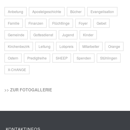
Anbetung
Apostelgeschichte
Bücher
Evangelisation
Familie
Finanzen
Flüchtlinge
Foyer
Gebet
Gemeinde
Gottesdienst
Jugend
Kinder
Kirchenbezirk
Leitung
Lobpreis
Mitarbeiter
Orange
Ostern
Predigtreihe
SHEEP
Spenden
Stühlingen
X-CHANGE
>> ZUR FOTOGALLERIE
KONTAKTINFOS