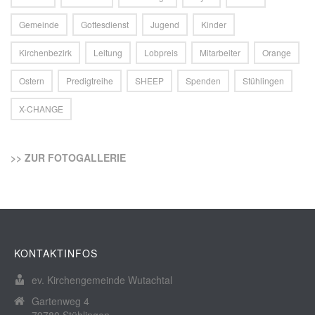
Gemeinde
Gottesdienst
Jugend
Kinder
Kirchenbezirk
Leitung
Lobpreis
Mitarbeiter
Orange
Ostern
Predigtreihe
SHEEP
Spenden
Stühlingen
X-CHANGE
>> ZUR FOTOGALLERIE
KONTAKTINFOS
ev. Kirchengemeinde Wutachtal
Gartenweg 4