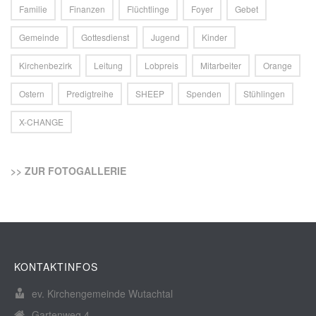
Familie
Finanzen
Flüchtlinge
Foyer
Gebet
Gemeinde
Gottesdienst
Jugend
Kinder
Kirchenbezirk
Leitung
Lobpreis
Mitarbeiter
Orange
Ostern
Predigtreihe
SHEEP
Spenden
Stühlingen
X-CHANGE
>> ZUR FOTOGALLERIE
KONTAKTINFOS
ev. Kirchengemeinde Wutachtal
Gartenweg 4