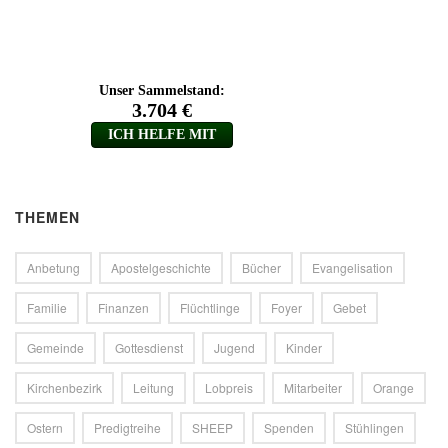
THEMEN
Anbetung
Apostelgeschichte
Bücher
Evangelisation
Familie
Finanzen
Flüchtlinge
Foyer
Gebet
Gemeinde
Gottesdienst
Jugend
Kinder
Kirchenbezirk
Leitung
Lobpreis
Mitarbeiter
Orange
Ostern
Predigtreihe
SHEEP
Spenden
Stühlingen