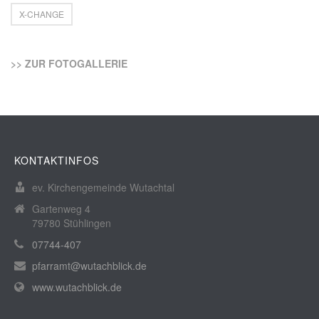
X-CHANGE
>> ZUR FOTOGALLERIE
KONTAKTINFOS
ev. Kirchengemeinde Wutachtal
Gartenweg 4
79780 Stühlingen
07744-407
pfarramt@wutachblick.de
www.wutachblick.de