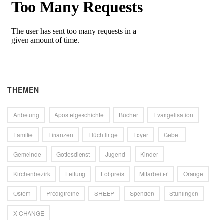
THEMEN
Anbetung
Apostelgeschichte
Bücher
Evangelisation
Familie
Finanzen
Flüchtlinge
Foyer
Gebet
Gemeinde
Gottesdienst
Jugend
Kinder
Kirchenbezirk
Leitung
Lobpreis
Mitarbeiter
Orange
Ostern
Predigtreihe
SHEEP
Spenden
Stühlingen
X-CHANGE