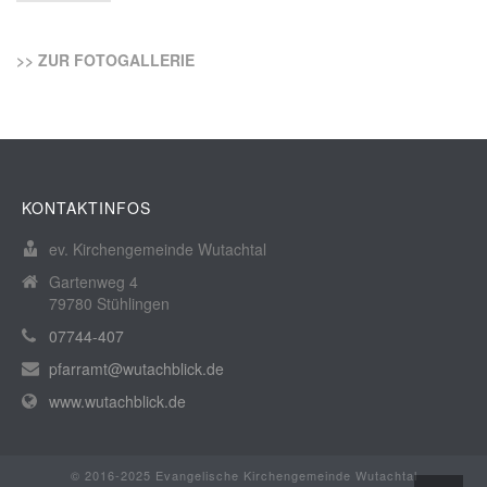
>> ZUR FOTOGALLERIE
KONTAKTINFOS
ev. Kirchengemeinde Wutachtal
Gartenweg 4
79780 Stühlingen
07744-407
pfarramt@wutachblick.de
www.wutachblick.de
© 2016-2025 Evangelische Kirchengemeinde Wutachtal