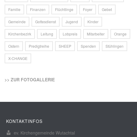
Familie
Finanzen
Flüchtlinge
Foyer
Gebet
Gemeinde
Gottesdienst
Jugend
Kinder
Kirchenbezirk
Leitung
Lobpreis
Mitarbeiter
Orange
Ostern
Predigtreihe
SHEEP
Spenden
Stühlingen
X-CHANGE
>> ZUR FOTOGALLERIE
KONTAKTINFOS
ev. Kirchengemeinde Wutachtal